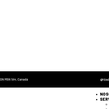
, ON M5N 1A4, Canadá
@lin
NOS
SER