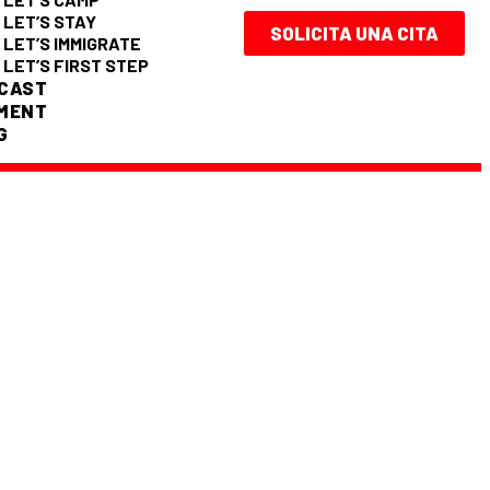
LET’S STAY
SOLICITA UNA CITA
LET’S IMMIGRATE
LET’S FIRST STEP
CAST
MENT
G
ENTES