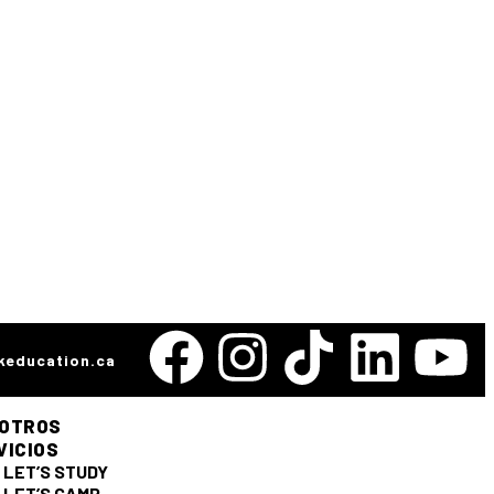
keducation.ca
OTROS
VICIOS
LET’S STUDY
LET’S CAMP