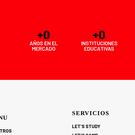
+
0
+
0
AÑOS EN EL
INSTITUCIONES
MERCADO
EDUCATIVAS
SERVICIOS
NU
LET'S STUDY
TROS