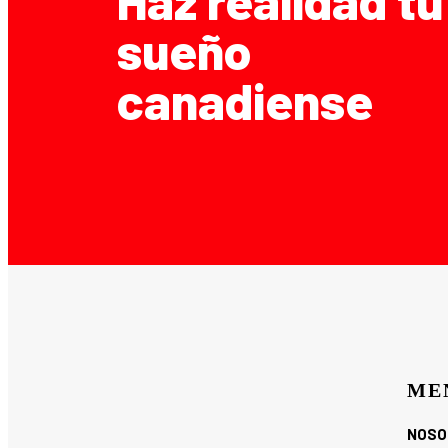
sueño
canadiense
ME
NOSO