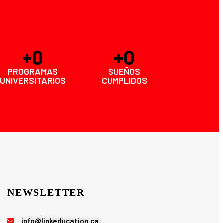
+
0
+
0
PROGRAMAS
SUEÑOS
UNIVERSITARIOS
CUMPLIDOS
NEWSLETTER
info@linkeducation.ca