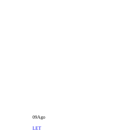
09
Ago
LET