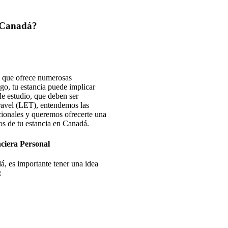
n Canadá?
a que ofrece numerosas
o, tu estancia puede implicar
de estudio, que deben ser
avel (LET), entendemos las
cionales y queremos ofrecerte una
os de tu estancia en Canadá.
nciera Personal
á, es importante tener una idea
: