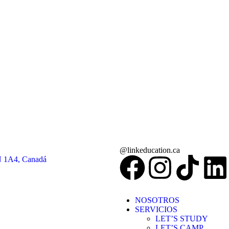
@linkeducation.ca
N 1A4, Canadá
NOSOTROS
SERVICIOS
LET’S STUDY
LET’S CAMP